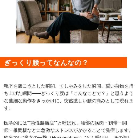
ぎっくり腰ってなんなの？
靴下を履こうとした瞬間、くしゃみをした瞬間、重い荷物を持
ち上げた瞬間――ぎっくり腰は「こんなことで？」と思うよう
な些細な動作をきっかけに、突然激しい腰の痛みとして現れま
す。
医学的には**急性腰痛症**と呼ばれ、腰部の筋肉・靭帯・関
節・椎間板などに急激なストレスがかかることで発症します。
欧米では"魔女の一撃（Hexenschuss）"とも呼ばれ、その激し