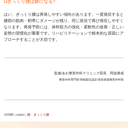
Qぎっくり腰は癖になる?
はい、ぎっくり腰は再発しやすい傾向があります。一度発症すると
腰部の筋肉・靭帯にダメージが残り、同じ状況で再び発症しやすく
なります。再発予防には、体幹筋力の強化・柔軟性の改善・正しい
姿勢の習慣化が重要です。リハビリテーションで根本的な原因にア
プローチすることが大切です。
監修/あわ整形外科クリニック院長 阿波康成
整形外科専門医/骨粗鬆症認定/産前産後整形外科医
HOME
|
colum
|
腰：ぎっくり腰