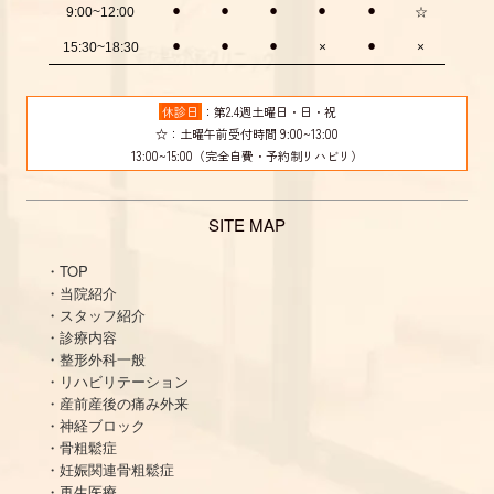
⚫︎
⚫︎
⚫︎
⚫︎
⚫︎
☆
9:00~12:00
⚫︎
⚫︎
⚫︎
⚫︎
15:30~18:30
×
×
休診日
：第2.4週土曜日・日・祝
☆：土曜午前受付時間 9:00~13:00
13:00~15:00（完全自費・予約制リハビリ）
SITE MAP
・TOP
・当院紹介
・スタッフ紹介
・診療内容
・整形外科一般
・リハビリテーション
・産前産後の痛み外来
・神経ブロック
・骨粗鬆症
・妊娠関連骨粗鬆症
・再生医療