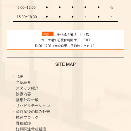
⚫︎
⚫︎
⚫︎
⚫︎
⚫︎
☆
9:00~12:00
⚫︎
⚫︎
⚫︎
⚫︎
15:30~18:30
×
×
休診日
：第2.4週土曜日・日・祝
☆：土曜午前受付時間 9:00~13:00
13:00~15:00（完全自費・予約制リハビリ）
SITE MAP
・TOP
・当院紹介
・スタッフ紹介
・診療内容
・整形外科一般
・リハビリテーション
・産前産後の痛み外来
・神経ブロック
・骨粗鬆症
・妊娠関連骨粗鬆症